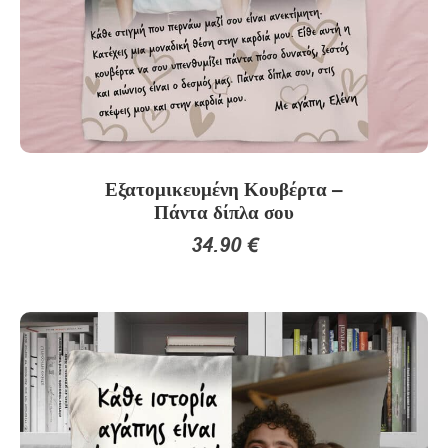
Εξατομικευμένη Κουβέρτα –
Πάντα δίπλα σου
34.90
€
Αυτό
το
προϊόν
έχει
πολλαπλές
παραλλαγές.
Οι