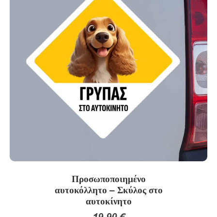
Κ
ρ
ι
τ
ι
κ
έ
ς
Προσωποποιημένο
αυτοκόλλητο – Σκύλος στο
αυτοκίνητο