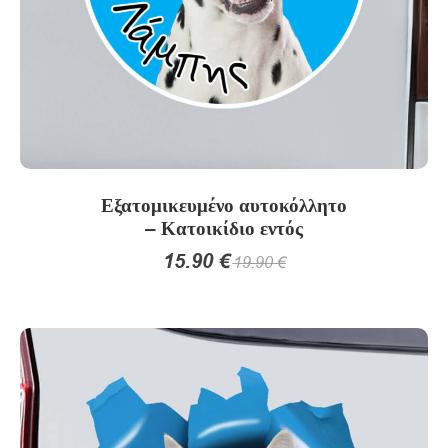
Εξατομικευμένο αυτοκόλλητο
– Κατοικίδιο εντός
15.90
€
19.90
€
Αυτό
το
προϊόν
έχει
πολλαπλές
παραλλαγές.