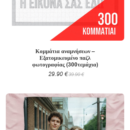
σελίδα
του
προϊόντος
Κομμάτια αναμνήσεων –
Εξατομικευμένο παζλ
φωτογραφίας (300τεμάχια)
29.90
€
39.90
€