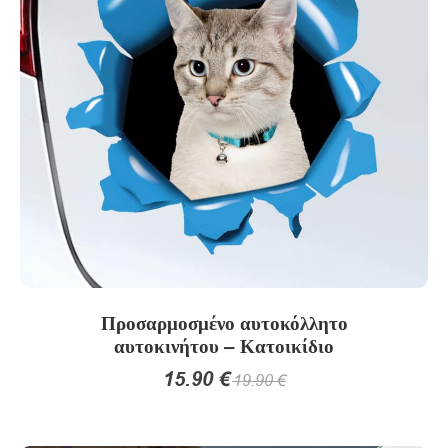
Οι
επιλογές
μπορούν
να
επιλεγούν
στη
σελίδα
του
προϊόντος
Προσαρμοσμένο αυτοκόλλητο
αυτοκινήτου – Κατοικίδιο
15.90
€
19.90
€
Αυτό