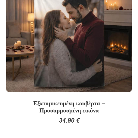
Οι
επιλογές
μπορούν
να
επιλεγούν
στη
σελίδα
του
προϊόντος
Εξατομικευμένη κουβέρτα –
Προσαρμοσμένη εικόνα
34.90
€
Αυτό