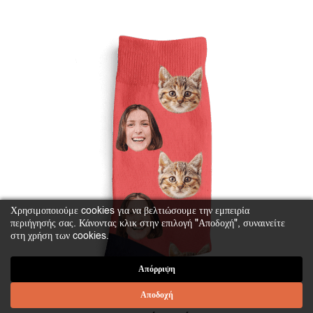
το
προϊόν
έχει
πολλαπλές
παραλλαγές.
Οι
επιλογές
μπορούν
να
επιλεγούν
στη
σελίδα
Χρησιμοποιούμε cookies για να βελτιώσουμε την εμπειρία
του
περιήγησής σας. Κάνοντας κλικ στην επιλογή "Αποδοχή", συναινείτε
στη χρήση των cookies.
προϊόντος
Απόρριψη
Αποδοχή