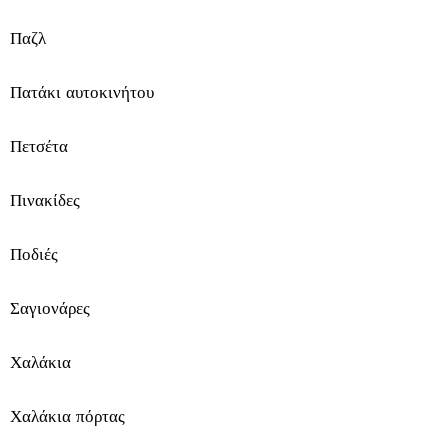
ί
Παζλ
τ
ι
Πατάκι αυτοκινήτου
κ
Πετσέτα
α
Πινακίδες
ι
ε
Ποδιές
λ
Σαγιονάρες
ε
Χαλάκια
ύ
θ
Χαλάκια πόρτας