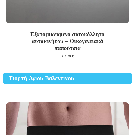
προϊόντος
Εξατομικευμένο αυτοκόλλητο
αυτοκινήτου – Οικογενειακά
παπούτσια
19.90
€
Γιορτή Αγίου Βαλεντίνου