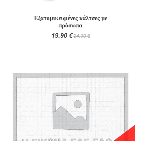
Εξατομικευμένες κάλτσες με
πρόσωπα
19.90
€
24.90
€
Αυτό
το
προϊόν
έχει
πολλαπλές
παραλλαγές.
Οι
επιλογές
μπορούν
να
επιλεγούν
στη