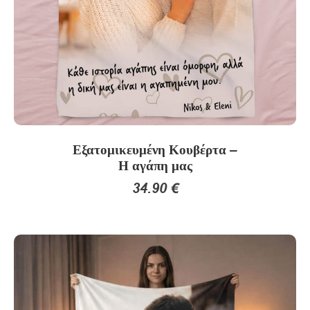
επιλεγούν
στη
σελίδα
του
προϊόντος
Εξατομικευμένη Κουβέρτα –
Η αγάπη μας
34.90
€
Αυτό
το
προϊόν
έχει
πολλαπλές
παραλλαγές.