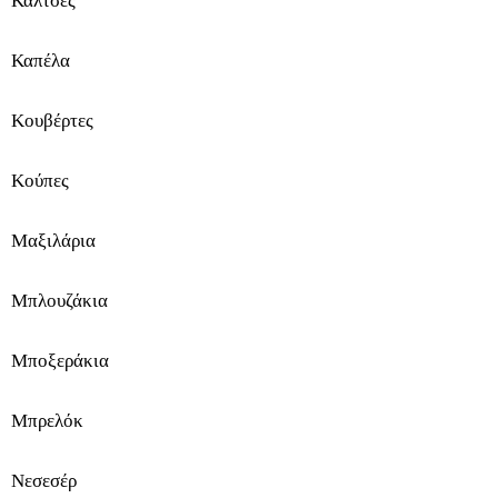
Κάλτσες
ξ
Καπέλα
ε
Κουβέρτες
σ
ο
Κούπες
υ
Μαξιλάρια
ά
Μπλουζάκια
ρ
Μποξεράκια
Σ
Μπρελόκ
π
Νεσεσέρ