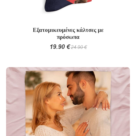
Εξατομικευμένες κάλτσες με
πρόσωπα
19.90
€
24.90
€
Αυτό
το
προϊόν
έχει
πολλαπλές
παραλλαγές.
Οι
επιλογές
μπορούν
να