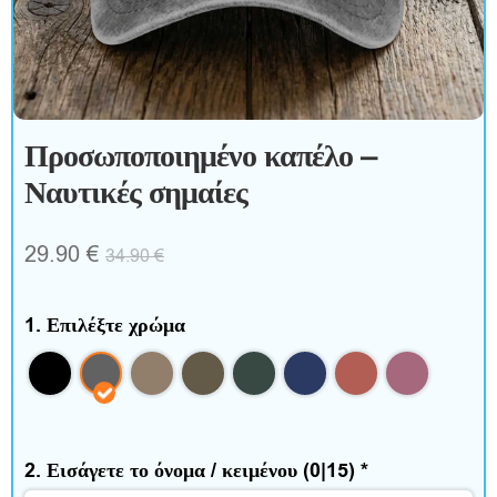
ξ
ε
σ
Προσωποποιημένο καπέλο –
ο
Ναυτικές σημαίες
υ
29.90
€
34.90
€
ά
ρ
1. Επιλέξτε χρώμα
Σ
π
2. Εισάγετε το όνομα / κειμένου
(0|15)
*