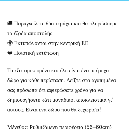
Κ
ρ
🚚 Παραγγείλετε δύο τεμάχια και θα πληρώσουμε
ι
τα έξοδα αποστολής
τ
🌍 Εκτυπώνονται στην κεντρική ΕΕ
ι
❤️ Ποιοτική εκτύπωση
κ
Το εξατομικευμένο καπέλο είναι ένα υπέροχο
έ
δώρο για κάθε περίσταση. Δείξτε στα αγαπημένα
ς
σας πρόσωπα ότι αφιερώσατε χρόνο για να
δημιουργήσετε κάτι μοναδικό, αποκλειστικά γι’
αυτούς. Είναι ένα δώρο που θα ξεχωρίσει!
Μέγεθος: Ρυθμιζόμενη περιφέρεια (56–60cm)