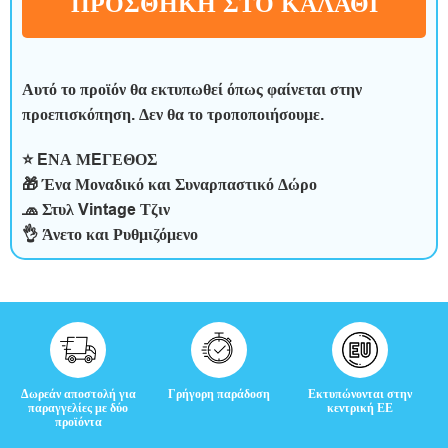
ε
ΠΡΟΣΘΉΚΗ ΣΤΟ ΚΑΛΆΘΙ
ρ
ο
Αυτό το προϊόν θα εκτυπωθεί όπως φαίνεται στην
ς
προεπισκόπηση. Δεν θα το τροποποιήσουμε.
χ
⭐ EΝΑ ΜEΓΕΘΟΣ
🎁 Ένα Μοναδικό και Συναρπαστικό Δώρο
ρ
🧢 Στυλ Vintage Τζιν
ό
👌 Άνετο και Ρυθμιζόμενο
ν
ο
ς
Δωρεάν αποστολή για
Γρήγορη παράδοση
Εκτυπώνονται στην
παραγγελίες με δύο
κεντρική ΕΕ
προϊόντα