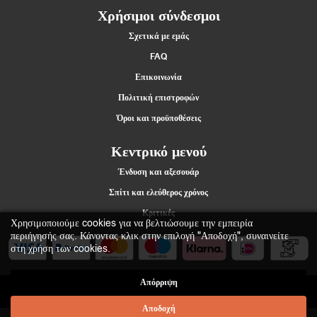
Χρήσιμοι σύνδεσμοι
Σχετικά με εμάς
FAQ
Επικοινωνία
Πολιτική επιστροφών
Όροι και προϋποθέσεις
Κεντρικό μενού
Ένδυση και αξεσουάρ
Σπίτι και ελεύθερος χρόνος
Κριτικές
Χρησιμοποιούμε cookies για να βελτιώσουμε την εμπειρία
περιήγησής σας. Κάνοντας κλικ στην επιλογή "Αποδοχή", συναινείτε
στη χρήση των cookies.
Απόρριψη
2021 Štumfi.si. Vse pravice pridržane
| All rights reserved |
Materiias
d.o.o.
Αποδοχή