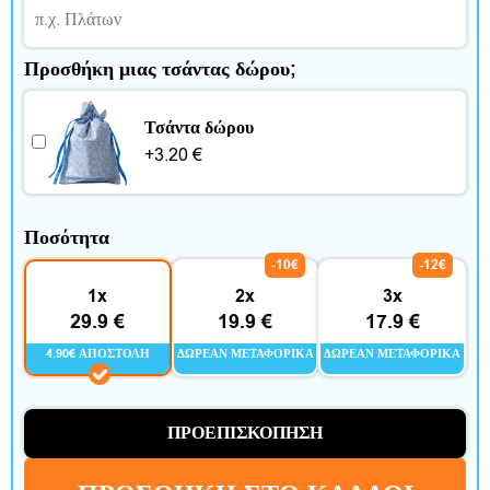
ί
τ
Προσθήκη μιας τσάντας δώρου;
ι
Τσάντα δώρου
κ
+
3.20
€
α
ι
Ποσότητα
ε
-10€
-12€
1x
2x
3x
λ
29.9 €
19.9 €
17.9 €
ε
4.90€ ΑΠΟΣΤΟΛΉ
ΔΩΡΕΆΝ ΜΕΤΑΦΟΡΙΚΆ
ΔΩΡΕΆΝ ΜΕΤΑΦΟΡΙΚΆ
ύ
ΠΡΟΕΠΙΣΚΌΠΗΣΗ
θ