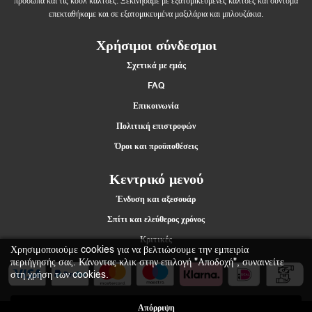
πρόσωπα και τις κουλ κάλτσες. Ξεκινήσαμε με εξατομικευμένες κάλτσες και σύντομα
επεκταθήκαμε και σε εξατομικευμένα μαξιλάρια και μπλουζάκια.
Χρήσιμοι σύνδεσμοι
Σχετικά με εμάς
FAQ
Επικοινωνία
Πολιτική επιστροφών
Όροι και προϋποθέσεις
Κεντρικό μενού
Ένδυση και αξεσουάρ
Σπίτι και ελεύθερος χρόνος
Κριτικές
Χρησιμοποιούμε cookies για να βελτιώσουμε την εμπειρία
περιήγησής σας. Κάνοντας κλικ στην επιλογή "Αποδοχή", συναινείτε
στη χρήση των cookies.
Απόρριψη
2021 Štumfi.si. Vse pravice pridržane
| All rights reserved |
Materiias