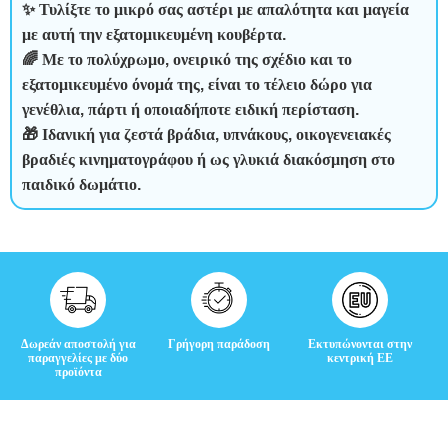
Κ
✨ Τυλίξτε το μικρό σας αστέρι με απαλότητα και μαγεία
με αυτή την εξατομικευμένη κουβέρτα.
ρ
🌈 Με το πολύχρωμο, ονειρικό της σχέδιο και το
ι
εξατομικευμένο όνομά της, είναι το τέλειο δώρο για
γενέθλια, πάρτι ή οποιαδήποτε ειδική περίσταση.
τ
🎁 Ιδανική για ζεστά βράδια, υπνάκους, οικογενειακές
βραδιές κινηματογράφου ή ως γλυκιά διακόσμηση στο
ι
παιδικό δωμάτιο.
κ
έ
ς
Δωρεάν αποστολή για
Γρήγορη παράδοση
Εκτυπώνονται στην
παραγγελίες με δύο
κεντρική ΕΕ
προϊόντα