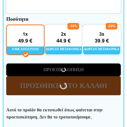
ε
ρ
Ποσότητα
ο
-10%
-20%
ς
1x
2x
3x
49.9 €
44.9 €
39.9 €
χ
4.90€ ΑΠΟΣΤΟΛΉ
ΔΩΡΕΆΝ ΜΕΤΑΦΟΡΙΚΆ
ΔΩΡΕΆΝ ΜΕΤΑΦΟΡΙΚΆ
ρ
ό
ΠΡΟΕΠΙΣΚΌΠΗΣΗ
ν
ΠΡΟΣΘΉΚΗ ΣΤΟ ΚΑΛΆΘΙ
ο
ς
Αυτό το προϊόν θα εκτυπωθεί όπως φαίνεται στην
προεπισκόπηση. Δεν θα το τροποποιήσουμε.