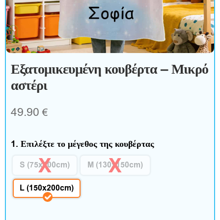
ξ
ε
σ
Εξατομικευμένη κουβέρτα – Μικρό
ο
αστέρι
υ
49.90
€
ά
ρ
1. Επιλέξτε το μέγεθος της κουβέρτας
S (75x100cm)
M (130x150cm)
Σ
L (150x200cm)
π