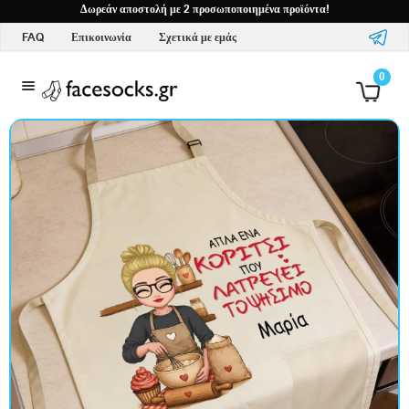
Δωρεάν αποστολή με 2 προσωποποιημένα προϊόντα!
FAQ
Επικοινωνία
Σχετικά με εμάς
Έ
0
ν
δ
υ
σ
η
κ
α
ι
α