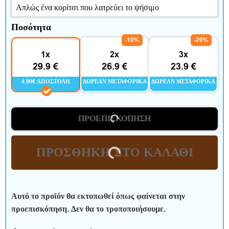
Κ
ρ
Ποσότητα
-10%
-20%
ι
1x
2x
3x
τ
29.9 €
26.9 €
23.9 €
4.90€ ΑΠΟΣΤΟΛΉ
ΔΩΡΕΆΝ ΜΕΤΑΦΟΡΙΚΆ
ΔΩΡΕΆΝ ΜΕΤΑΦΟΡΙΚΆ
ι
κ
ΠΡΟΕΠΙΣΚΌΠΗΣΗ
έ
ς
ΠΡΟΣΘΉΚΗ ΣΤΟ ΚΑΛΆΘΙ
Αυτό το προϊόν θα εκτυπωθεί όπως φαίνεται στην
προεπισκόπηση. Δεν θα το τροποποιήσουμε.