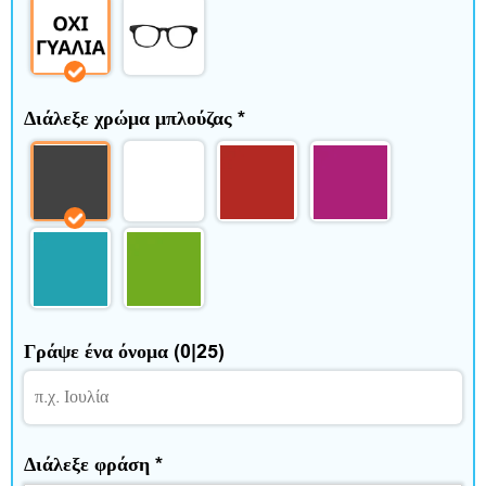
ε
ρ
ο
Διάλεξε χρώμα μπλούζας
*
ς
χ
ρ
ό
ν
ο
Γράψε ένα όνομα
(0|25)
ς
Διάλεξε φράση
*