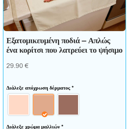
ξ
ε
σ
Εξατομικευμένη ποδιά – Απλώς
ο
ένα κορίτσι που λατρεύει το ψήσιμο
υ
29.90
€
ά
ρ
Διάλεξε απόχρωση δέρματος
*
Σ
π
Διάλεξε χρώμα μαλλιών
*