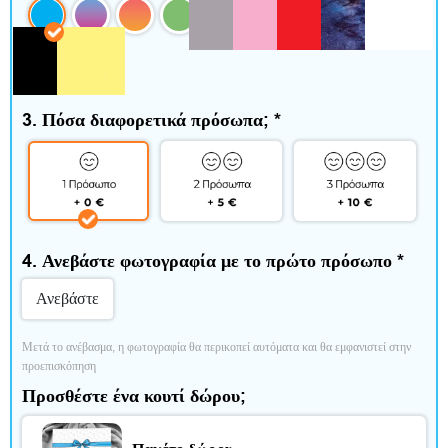
ί
τ
ι
3. Πόσα διαφορετικά πρόσωπα;
*
κ
α
ι
ε
4. Ανεβάστε φωτογραφία με το πρώτο πρόσωπο
*
λ
Ανεβάστε
ε
Μετά το ανέβασμα, η φωτογραφία θα περικοπεί αυτόματα και θα εμφανιστεί στην 
ύ
προεπισκόπηση
Προσθέστε ένα κουτί δώρου;
θ