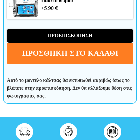
ε
Πακέτο δώρου
+
5.90
€
ρ
ο
ΠΡΟΕΠΙΣΚΌΠΗΣΗ
ς
χ
ΠΡΟΣΘΉΚΗ ΣΤΟ ΚΑΛΆΘΙ
ρ
ό
Αυτό το μοντέλο κάλτσας θα εκτυπωθεί ακριβώς όπως το
ν
βλέπετε στην προεπισκόπηση. Δεν θα αλλάξουμε θέση στις
φωτογραφίες σας.
ο
ς