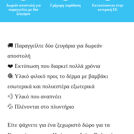
Κ
Δωρεάν αποστολή για
Γρήγορη παράδοση
Εκτυπώνονται στην
παραγγελίες με δύο
κεντρική ΕΕ
ρ
ζευγάρια
ι
τ
🚚 Παραγγείλτε δύο ζευγάρια για δωρεάν
ι
αποστολή
κ
❤️ Εκτύπωση που διαρκεί πολλά χρόνια
έ
🧶 Υλικό φιλικό προς το δέρμα με βαμβάκι
ς
εσωτερικά και πολυεστέρα εξωτερικά
💨 Υλικό που αναπνέει
💦 Πλένονται στο πλυντήριο
Είτε ψάχνετε για ένα ξεχωριστό δώρο για τα