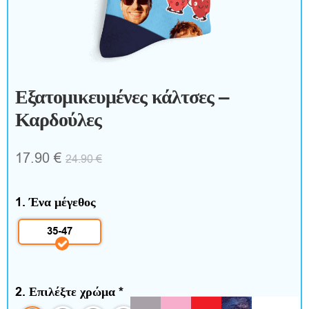
ξ
ε
σ
Εξατομικευμένες κάλτσες –
ο
Καρδούλες
υ
17.90
€
24.90
€
ά
ρ
1. Ένα μέγεθος
35-47
Σ
π
2. Επιλέξτε χρώμα
*