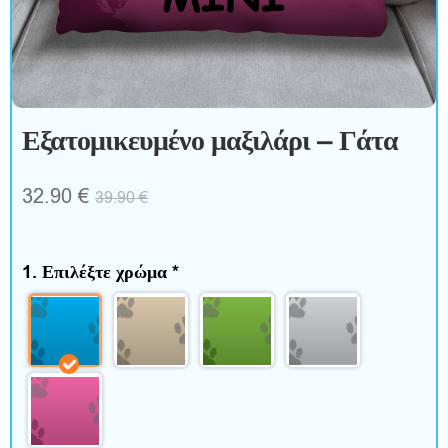
ξ
ε
σ
Εξατομικευμένο μαξιλάρι – Γάτα
ο
υ
32.90
€
39.90
€
ά
1. Επιλέξτε χρώμα
*
ρ
Σ
π