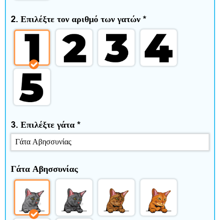
ί
2. Επιλέξτε τον αριθμό των γατών
*
τ
ι
κ
α
ι
ε
3. Επιλέξτε γάτα
*
λ
ε
Γάτα Αβησσυνίας
ύ
θ