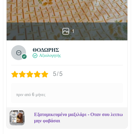
1
ΘΟΔΩΡΗΣ
Αξιολογητής
5/5
πριν από 6 μήνες
Εξατομικευμένο μαξιλάρι - Οταν σου λειπω
μην φοβάσαι