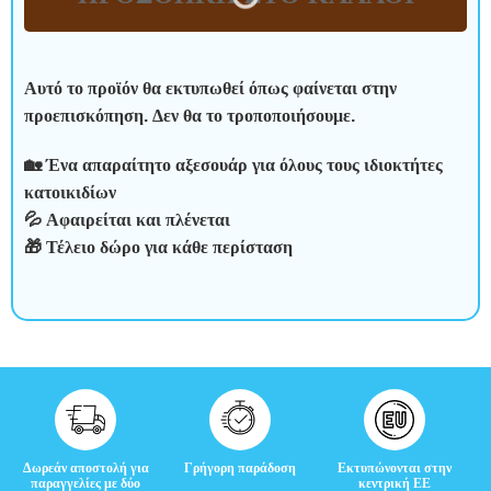
Κ
ρ
Αυτό το προϊόν θα εκτυπωθεί όπως φαίνεται στην
ι
προεπισκόπηση. Δεν θα το τροποποιήσουμε.
τ
🏡 Ένα απαραίτητο αξεσουάρ για όλους τους ιδιοκτήτες
ι
κατοικιδίων
💦 Αφαιρείται και πλένεται
κ
🎁 Τέλειο δώρο για κάθε περίσταση
έ
ς
Δωρεάν αποστολή για
Γρήγορη παράδοση
Εκτυπώνονται στην
παραγγελίες με δύο
κεντρική ΕΕ