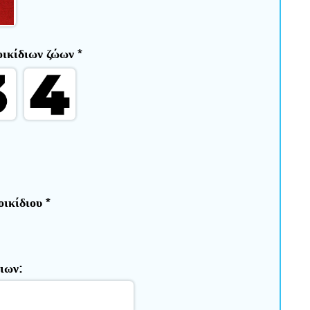
τοικίδιων ζώων
*
οικίδιου
*
ιων: