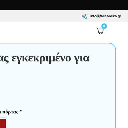
info@facesocks.gr
0
ς εγκεκριμένο για
κι πόρτας
*