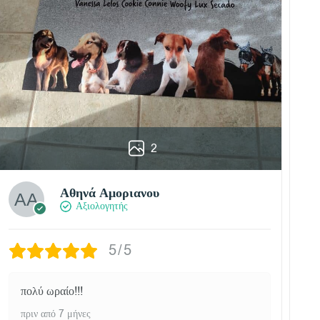
2
Αθηνά Αμοριανου
Αξιολογητής
5/5
πολύ ωραίο!!!
πριν από 7 μήνες