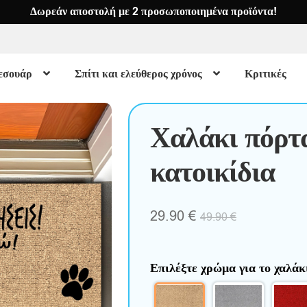
Δωρεάν αποστολή με 2 προσωποποιημένα προϊόντα!
εσουάρ
Σπίτι και ελεύθερος χρόνος
Κριτικές
Χαλάκι πόρτα
κατοικίδια
29.90
€
49.90
€
Επιλέξτε χρώμα για το χαλά