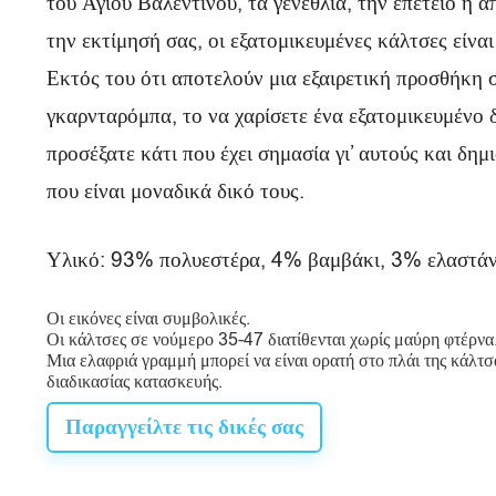
του Αγίου Βαλεντίνου, τα γενέθλια, την επέτειο ή απ
Κ
την εκτίμησή σας, οι εξατομικευμένες κάλτσες είνα
ρ
Εκτός του ότι αποτελούν μια εξαιρετική προσθήκη 
ι
γκαρνταρόμπα, το να χαρίσετε ένα εξατομικευμένο δ
τ
προσέξατε κάτι που έχει σημασία γι’ αυτούς και δημ
ι
που είναι μοναδικά δικό τους.
κ
Υλικό: 93% πολυεστέρα, 4% βαμβάκι, 3% ελαστάν
έ
ς
Οι εικόνες είναι συμβολικές.
Οι κάλτσες σε νούμερο 35-47 διατίθενται χωρίς μαύρη φτέρνα
Μια ελαφριά γραμμή μπορεί να είναι ορατή στο πλάι της κάλτ
διαδικασίας κατασκευής.
Παραγγείλτε τις δικές σας