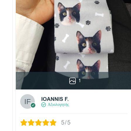
1
IOANNIS F.
Αξιολογητής
5/5