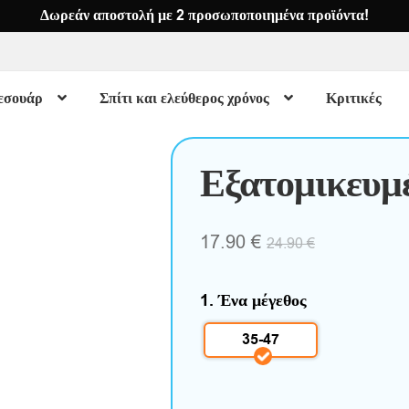
Δωρεάν αποστολή με 2 προσωποποιημένα προϊόντα!
εσουάρ
Σπίτι και ελεύθερος χρόνος
Κριτικές
Εξατομικευμέ
17.90
€
24.90
€
1. Ένα μέγεθος
35-47