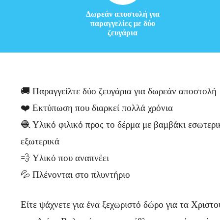
ε
Δωρεάν αποστολή για
ρ
παραγγελίες με δύο
ζευγάρια
ο
ς
χ
🚚 Παραγγείλτε δύο ζευγάρια για δωρεάν αποστολή
ρ
❤️ Εκτύπωση που διαρκεί πολλά χρόνια
ό
🧶 Υλικό φιλικό προς το δέρμα με βαμβάκι εσωτερι
ν
εξωτερικά
ο
💨 Υλικό που αναπνέει
💦 Πλένονται στο πλυντήριο
ς
Είτε ψάχνετε για ένα ξεχωριστό δώρο για τα Χριστ