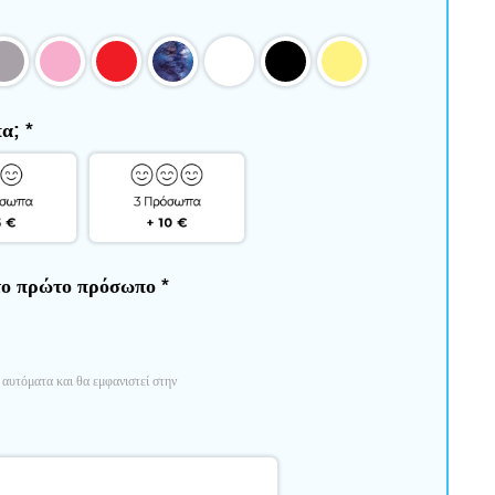
πα;
*
 το πρώτο πρόσωπο
*
αυτόματα και θα εμφανιστεί στην 