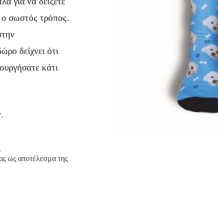
λά για να δείξετε
ι ο σωστός τρόπος.
στην
ώρο δείχνει ότι
ιουργήσατε κάτι
.
.
σας ως αποτέλεσμα της