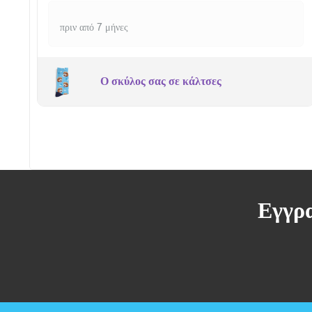
πριν από 7 μήνες
Ο σκύλος σας σε κάλτσες
Εγγρα