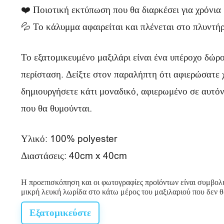
ε
❤️ Ποιοτική εκτύπωση που θα διαρκέσει για χρόνια
ρ
💦 Το κάλυμμα αφαιρείται και πλένεται στο πλυντή
ο
Το εξατομικευμένο μαξιλάρι είναι ένα υπέροχο δώρο
ς
περίσταση. Δείξτε στον παραλήπτη ότι αφιερώσατε 
χ
δημιουργήσετε κάτι μοναδικό, αφιερωμένο σε αυτόν
ρ
που θα θυμούνται.
ό
ν
Υλικό: 100% polyester
Διαστάσεις: 40cm x 40cm
ο
ς
Η προεπισκόπηση και οι φωτογραφίες προϊόντων είναι συμβολικ
μικρή λευκή λωρίδα στο κάτω μέρος του μαξιλαριού που δεν θ
Εξατομικεύστε