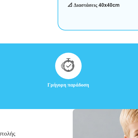
📐 Διαστάσεις 40x40cm
Γρήγορη παράδοση
στολής