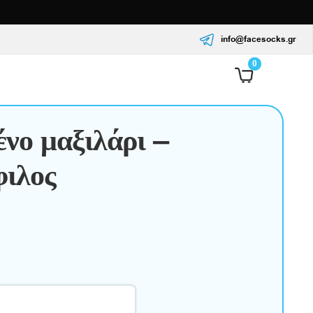
info@facesocks.gr
0
νο μαξιλάρι –
ιλος