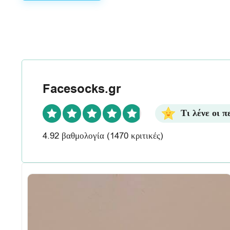
Κ
ρ
ι
τ
ι
Facesocks.gr
κ
Τι λένε οι π
έ
4.92 βαθμολογία
(1470 κριτικές)
ς