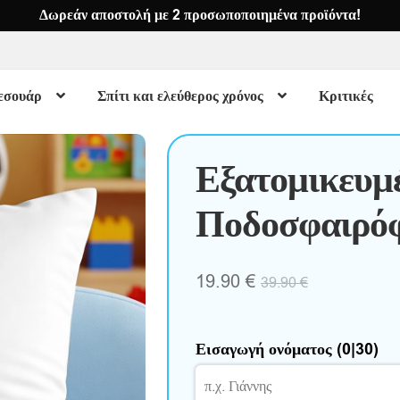
Δωρεάν αποστολή με 2 προσωποποιημένα προϊόντα!
εσουάρ
Σπίτι και ελεύθερος χρόνος
Κριτικές
Εξατομικευμέ
Ποδοσφαιρόφ
19.90
€
39.90
€
Εισαγωγή ονόματος
(0|30)