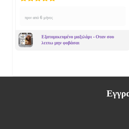
πριν από 6 μήνες
Εξατομικευμένο μαξιλάρι - Οταν σου
λειπω μην φοβάσαι
Εγγρα