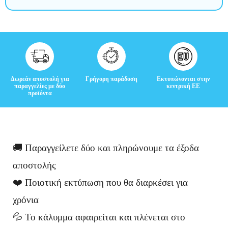
Κ
ρ
ι
τ
Δωρεάν αποστολή για
Γρήγορη παράδοση
Εκτυπώνονται στην
ι
παραγγελίες με δύο
κεντρική ΕΕ
προϊόντα
κ
έ
ς
🚚 Παραγγείλετε δύο και πληρώνουμε τα έξοδα
αποστολής
❤️ Ποιοτική εκτύπωση που θα διαρκέσει για
χρόνια
💦 Το κάλυμμα αφαιρείται και πλένεται στο