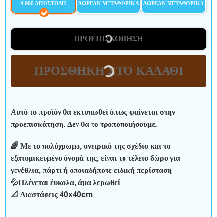
ε
4.90€ ΑΠΟΣΤΟΛΉ
ΔΩΡΕΆΝ ΜΕΤΑΦΟΡΙΚΆ
ΔΩΡΕΆΝ ΜΕΤΑΦΟΡΙΚΆ
ρ
ο
ΠΡΟΕΠΙΣΚΌΠΗΣΗ
ς
ΠΡΟΣΘΉΚΗ ΣΤΟ ΚΑΛΆΘΙ
χ
ρ
Αυτό το προϊόν θα εκτυπωθεί όπως φαίνεται στην
ό
προεπισκόπηση. Δεν θα το τροποποιήσουμε.
ν
🌈 Με το πολύχρωμο, ονειρικό της σχέδιο και το
ο
εξατομικευμένο όνομά της, είναι το τέλειο δώρο για
γενέθλια, πάρτι ή οποιαδήποτε ειδική περίσταση
ς
💦Πλένεται έυκολα, άμα λερωθεί
📐 Διαστάσεις 40x40cm