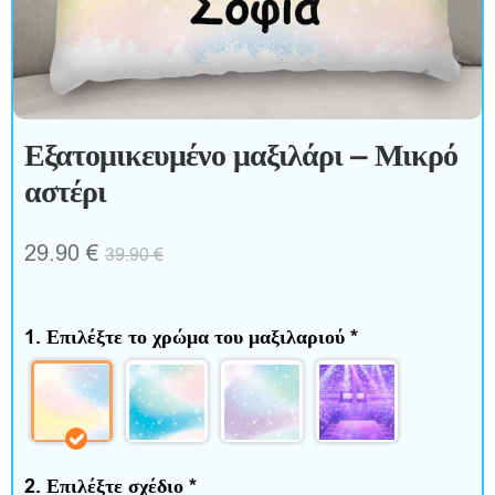
ξ
ε
σ
Εξατομικευμένο μαξιλάρι – Μικρό
ο
αστέρι
υ
29.90
€
39.90
€
ά
ρ
1. Επιλέξτε το χρώμα του μαξιλαριού
*
Σ
π
2. Επιλέξτε σχέδιο
*