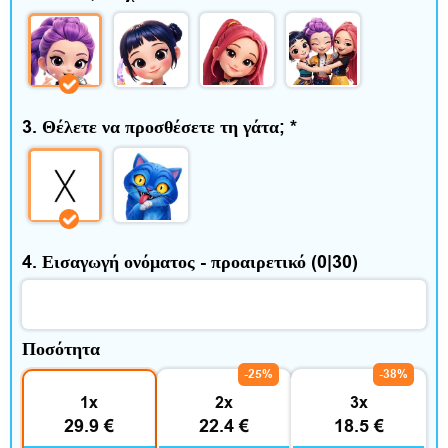
ί
τ
ι
κ
3. Θέλετε να προσθέσετε τη γάτα;
*
α
ι
ε
4. Εισαγωγή ονόματος - προαιρετικό
(0|30)
λ
ε
Ποσότητα
ύ
-25%
-38%
1x
2x
3x
θ
29.9 €
22.4 €
18.5 €