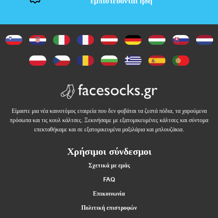
εμπιστεύονται ήδη
ξ
ε
σ
ο
υ
Είμαστε μια νέα καινοτόμος εταιρεία που δεν φοβάται τα ζεστά πόδια, τα χαρούμενα
ά
πρόσωπα και τις κουλ κάλτσες. Ξεκινήσαμε με εξατομικευμένες κάλτσες και σύντομα
επεκταθήκαμε και σε εξατομικευμένα μαξιλάρια και μπλουζάκια.
ρ
Χρήσιμοι σύνδεσμοι
Σχετικά με εμάς
Σ
FAQ
Επικοινωνία
π
Πολιτική επιστροφών