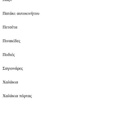
ί
τ
Πατάκι αυτοκινήτου
ι
Πετσέτα
κ
Πινακίδες
α
ι
Ποδιές
ε
Σαγιονάρες
λ
Χαλάκια
ε
ύ
Χαλάκια πόρτας
θ