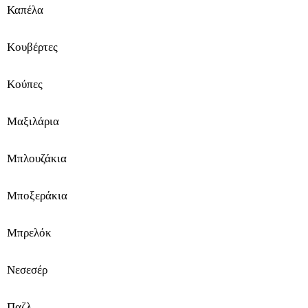
Καπέλα
ξ
Κουβέρτες
ε
σ
Κούπες
ο
Μαξιλάρια
υ
Μπλουζάκια
ά
ρ
Μποξεράκια
Μπρελόκ
Σ
Νεσεσέρ
π
Παζλ