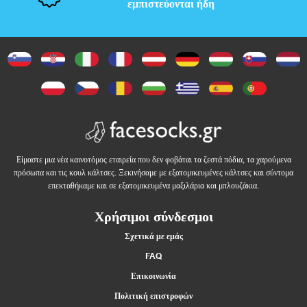
Κ
εμπιστεύονται ήδη
ρ
ι
τ
ι
κ
Είμαστε μια νέα καινοτόμος εταιρεία που δεν φοβάται τα ζεστά πόδια, τα χαρούμενα
έ
πρόσωπα και τις κουλ κάλτσες. Ξεκινήσαμε με εξατομικευμένες κάλτσες και σύντομα
επεκταθήκαμε και σε εξατομικευμένα μαξιλάρια και μπλουζάκια.
ς
Χρήσιμοι σύνδεσμοι
Σχετικά με εμάς
FAQ
Επικοινωνία
Πολιτική επιστροφών